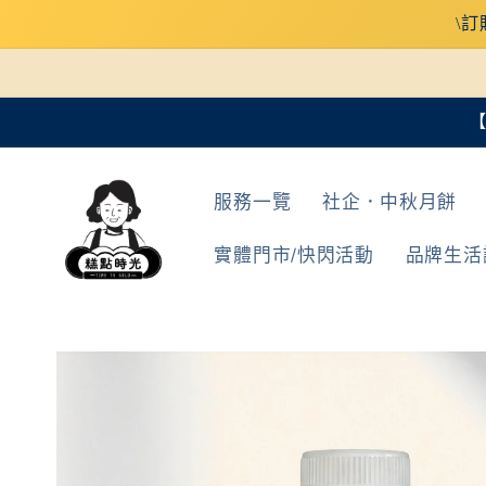
跳至內
\訂
容
【
服務一覽
社企．中秋月餅
實體門市/快閃活動
品牌生活
略過產
品資訊