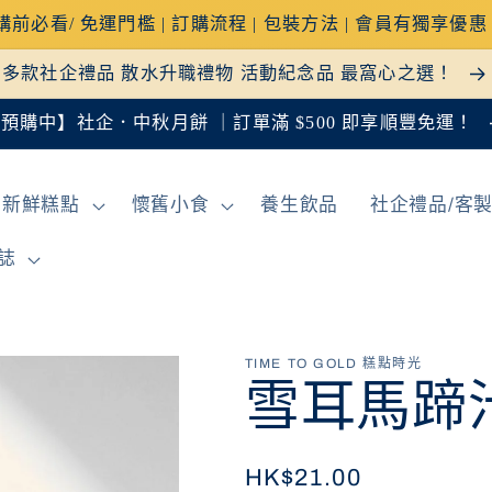
購前必看/ 免運門檻 | 訂購流程 | 包裝方法 | 會員有獨享優
多款社企禮品 散水升職禮物 活動紀念品 最窩心之選！
預購中】社企．中秋月餅 ｜訂單滿 $500 即享順豐免運！
新鮮糕點
懷舊小食
養生飲品
社企禮品/客
誌
TIME TO GOLD 糕點時光
雪耳馬蹄
定
HK$21.00