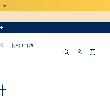
惠
購
製化
糕點工作坊
登
物
入
車
汁