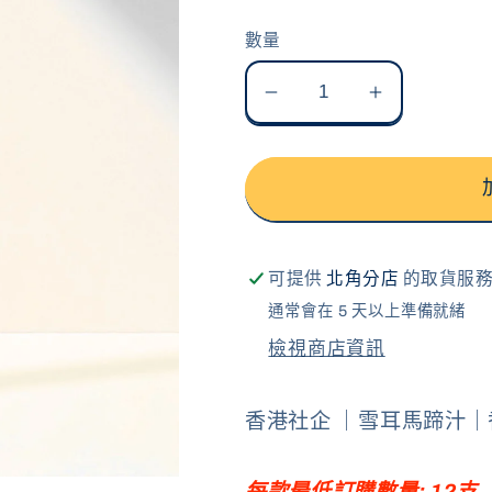
價
數量
雪
雪
耳
耳
馬
馬
蹄
蹄
汁
汁
數
數
可提供
北角分店
的取貨服
量
量
通常會在 5 天以上準備就緒
減
增
檢視商店資訊
少
加
香港社企 ｜雪耳馬蹄汁
每款最低訂購數量: 12支