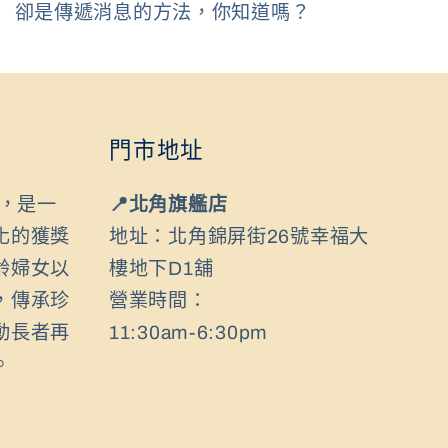
卻是傳遞消息的方法，你知道嗎？
門市地址
年，是一
📍北角旗艦店
化的獲獎
地址：北角錦屏街26號幸福大
齡婦女以
樓地下D1舖
，傳承珍
營業時間：
動長者再
11:30am-6:30pm
。