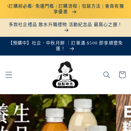
跳至內
\訂購前必看/ 免運門檻 | 訂購流程 | 包裝方法 | 會員有獨
容
享優惠
多款社企禮品 散水升職禮物 活動紀念品 最窩心之選！
【預購中】社企．中秋月餅 ｜訂單滿 $500 即享順豐免
運！
購
物
車