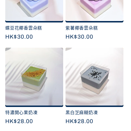
蝶豆花椰香雲朵糕
紫薯椰香雲朵糕
定
HK$30.00
定
HK$30.00
價
價
特濃開心果奶凍
黑白芝麻糊奶凍
定
HK$28.00
定
HK$28.00
價
價