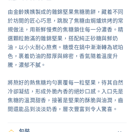
數
數
由金齡姨姨製成的雜錦堅果焦糖脆餅，藏着不同
量
量
於坊間的匠心巧思，跳脫了焦糖由焗爐烘烤的常
減
增
規做法，用新鮮慢煮的焦糖鎖住每一分濃香。精
少
加
選顆粒飽滿的雜錦堅果，搭配純正砂糖與鮮奶
油，以小火耐心熬煮。糖漿在鍋中漸漸轉為琥珀
色，裹着奶油的醇厚與綿密，香氣隨着溫度升
騰，濃郁不膩。
將熬好的熱焦糖均勻裹覆每一粒堅果，待其自然
冷卻凝結，形成外脆內香的絕妙口感。入口先是
焦糖的溫潤甜香，接著是堅果的酥脆與油潤，齒
間還能品到淡淡奶香，層次豐富到令人驚喜。
包裝