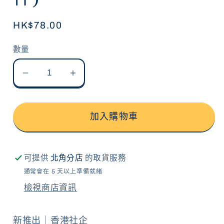
啟
多
定
HK$78.00
媒
體
價
檔
數量
案
1
雜
雜
錦
錦
堅
堅
加入購物車
果
果
焦
焦
糖
糖
可提供
北角分店
的取貨服務
脆
脆
通常會在 5 天以上準備就緒
檢視商店資訊
餅
餅
(8
(8
件)
件)
新推出｜香港社企