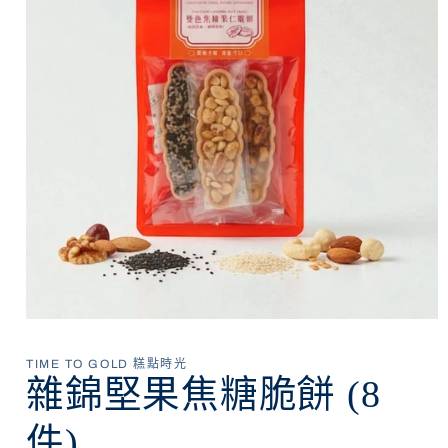
在
互
TIME TO GOLD 糕點時光
動
雜錦堅果焦糖脆餅 (8
視
窗
中
件)
開