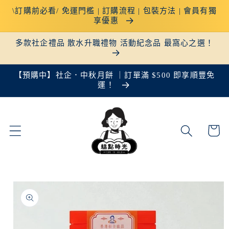
跳至內
\訂購前必看/ 免運門檻 | 訂購流程 | 包裝方法 | 會員有獨
容
享優惠
多款社企禮品 散水升職禮物 活動紀念品 最窩心之選！
【預購中】社企．中秋月餅 ｜訂單滿 $500 即享順豐免
運！
購
物
車
略過產
品資訊