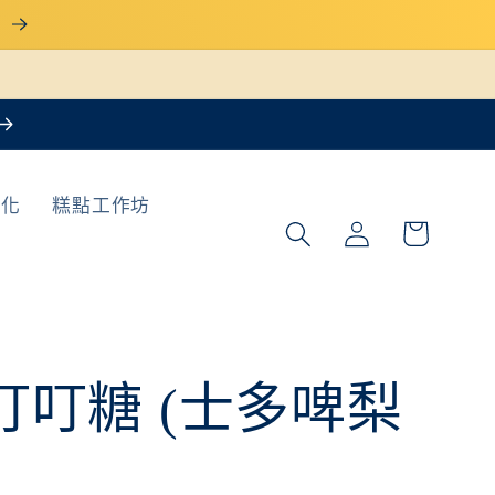
惠
購
製化
糕點工作坊
登
物
入
車
叮叮糖 (士多啤梨