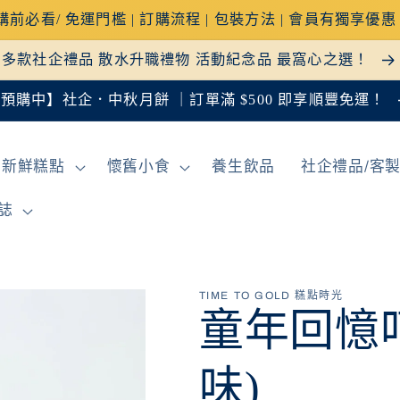
購前必看/ 免運門檻 | 訂購流程 | 包裝方法 | 會員有獨享優
多款社企禮品 散水升職禮物 活動紀念品 最窩心之選！
預購中】社企．中秋月餅 ｜訂單滿 $500 即享順豐免運！
新鮮糕點
懷舊小食
養生飲品
社企禮品/客
誌
TIME TO GOLD 糕點時光
童年回憶
味)