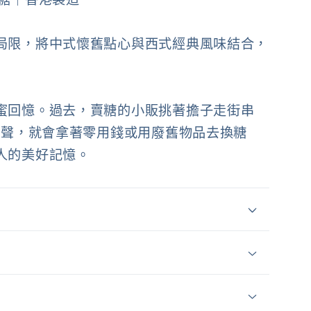
局限，將中式懷舊點心與西式經典風味結合，
蜜回憶。過去，賣糖的小販挑著擔子走街串
 聲，就會拿著零用錢或用廢舊物品去換糖
人的美好記憶。