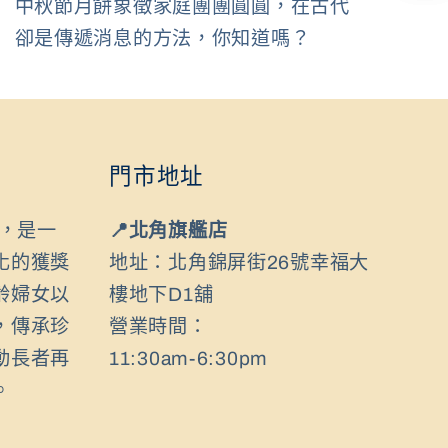
中秋節月餅象徵家庭團團圓圓，在古代
卻是傳遞消息的方法，你知道嗎？
門市地址
年，是一
📍北角旗艦店
化的獲獎
地址：北角錦屏街26號幸福大
齡婦女以
樓地下D1舖
，傳承珍
營業時間：
動長者再
11:30am-6:30pm
。