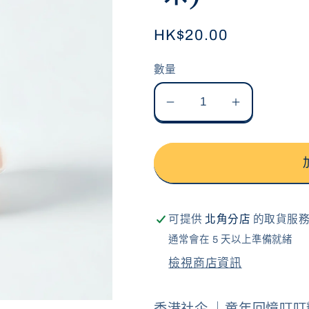
定
HK$20.00
價
數量
童
童
年
年
回
回
憶
憶
叮
叮
叮
叮
可提供
北角分店
的取貨服
糖
糖
通常會在 5 天以上準備就緒
(士
(士
檢視商店資訊
多
多
啤
啤
香港社企 ｜童年回憶叮