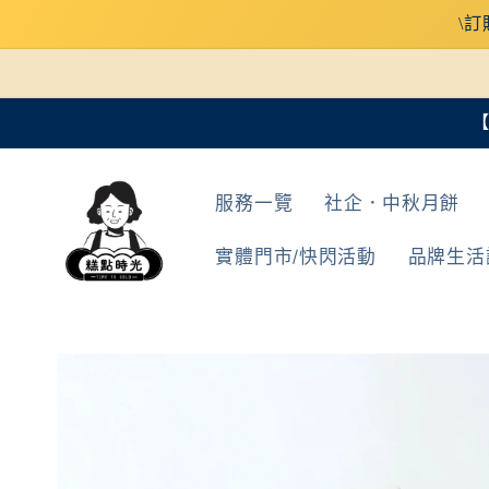
跳至內
\訂
容
【
服務一覽
社企．中秋月餅
實體門市/快閃活動
品牌生活
略過產
品資訊