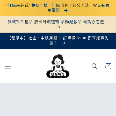
跳至內
\訂購前必看/ 免運門檻 | 訂購流程 | 包裝方法 | 會員有獨
容
享優惠
多款社企禮品 散水升職禮物 活動紀念品 最窩心之選！
【預購中】社企．中秋月餅 ｜訂單滿 $500 即享順豐免
運！
購
物
車