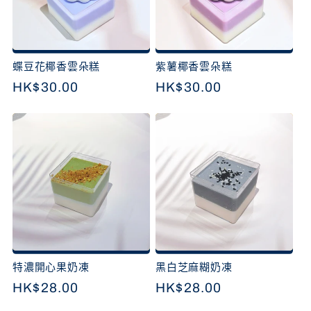
蝶豆花椰香雲朵糕
紫薯椰香雲朵糕
定
HK$30.00
定
HK$30.00
價
價
特濃開心果奶凍
黑白芝麻糊奶凍
定
HK$28.00
定
HK$28.00
價
價