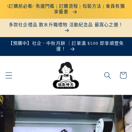
跳至內
\訂購前必看/ 免運門檻 | 訂購流程 | 包裝方法 | 會員有獨
容
享優惠
多款社企禮品 散水升職禮物 活動紀念品 最窩心之選！
【預購中】社企．中秋月餅 ｜訂單滿 $500 即享順豐免
運！
購
物
車